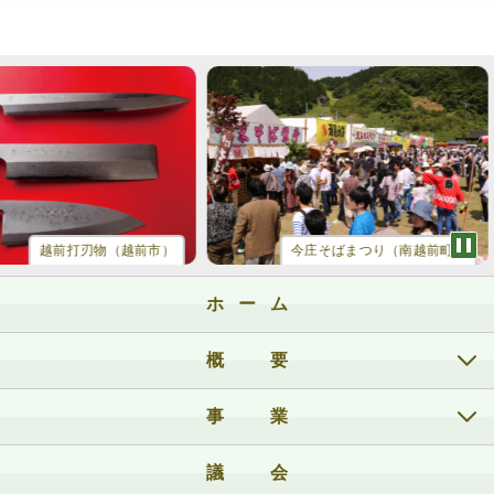
越前打刃物（越前市）
今庄そばまつり（南越前町）
ホーム
概要
事業
議会