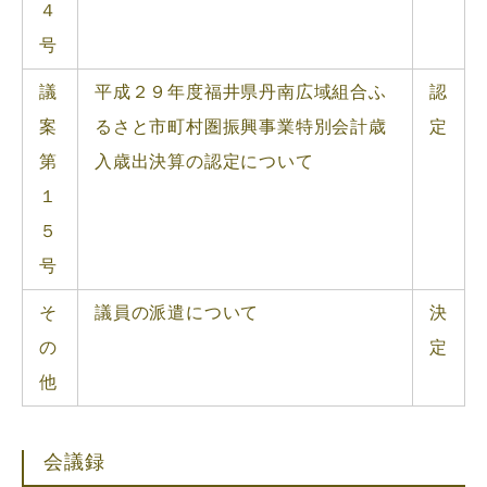
４
号
議
平成２９年度福井県丹南広域組合ふ
認
案
るさと市町村圏振興事業特別会計歳
定
第
入歳出決算の認定について
１
５
号
そ
議員の派遣について
決
の
定
他
会議録