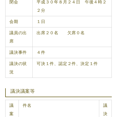
閉会
平成３０年８月２４日 午後４時２
２分
会期
１日
議員の出
出席２０名 欠席０名
席
議決事件
４件
議決の状
可決１件、認定２件、決定１件
況
議決議案等
議
件名
議
案
決