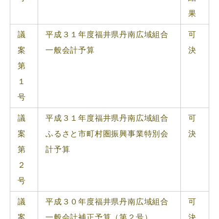
果
議
平成３１年度福井県丹南広域組合
可
案
一般会計予算
決
第
１
号
議
平成３１年度福井県丹南広域組合
可
案
ふるさと市町村圏振興事業特別会
決
第
計予算
２
号
議
平成３０年度福井県丹南広域組合
可
案
一般会計補正予算（第２号）
決