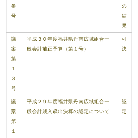
番
の
号
結
果
議
平成３０年度福井県丹南広域組合一
可
案
般会計補正予算（第１号）
決
第
１
３
号
議
平成２９年度福井県丹南広域組合一
認
案
般会計歳入歳出決算の認定について
定
第
１