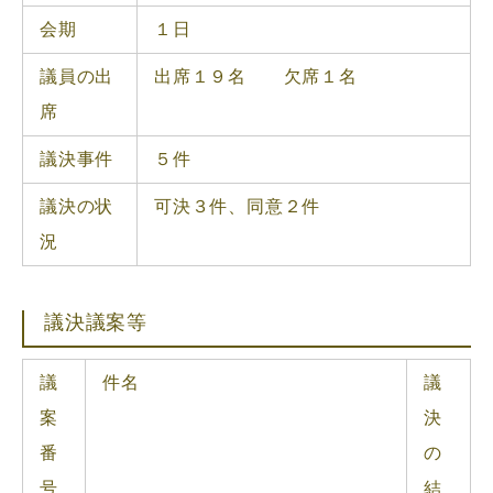
会期
１日
議員の出
出席１９名 欠席１名
席
議決事件
５件
議決の状
可決３件、同意２件
況
議決議案等
議
件名
議
案
決
番
の
号
結