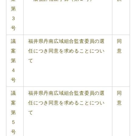
第
３
号
議
福井県丹南広域組合監査委員の選
同
案
任につき同意を求めることについ
意
第
て
４
号
議
福井県丹南広域組合監査委員の選
同
案
任につき同意を求めることについ
意
第
て
５
号