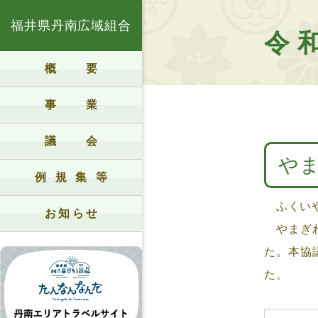
福井県丹南広域組合
令
概要
事業
議会
や
例規集等
ふくいや
お知らせ
やまぎわ
た。本協
た。