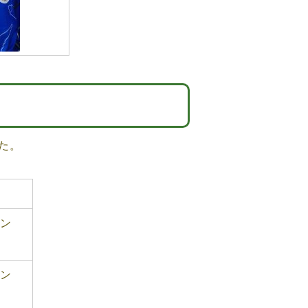
た。
ェン
ェン