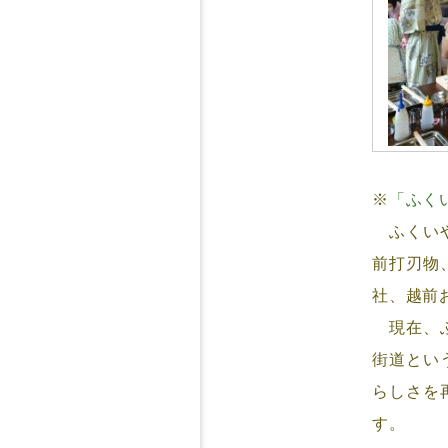
※
「ふく
ふくいや
前打刃物
社、越前
現在、ふ
街道とい
らしさを
す。