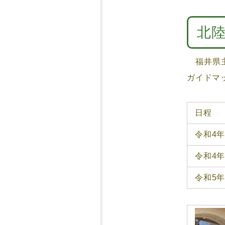
北
福井県主
ガイドマ
日程
令和4
令和4年
令和5年