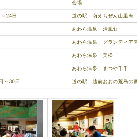
会場
日～24日
道の駅 南えちぜん山里海
日
あわら温泉 清風荘
日
あわら温泉 グランディア
日
あわら温泉 美松
日
あわら温泉 まつや千千
9日～30日
道の駅 越前おおの荒島の