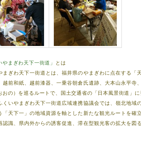
いやまぎわ天下一街道」
とは
まぎわ天下一街道とは、福井県のやまぎわに点在する「天
、越前和紙、越前漆器、一乗谷朝倉氏遺跡、大本山永平寺
おおの）を巡るルートで、国土交通省の「日本風景街道」に
くいやまぎわ天下一街道広域連携協議会では、嶺北地域の
う「天下一」の地域資源を軸とした新たな観光ルートを確
再認識、県内外からの誘客促進、滞在型観光客の拡大を図